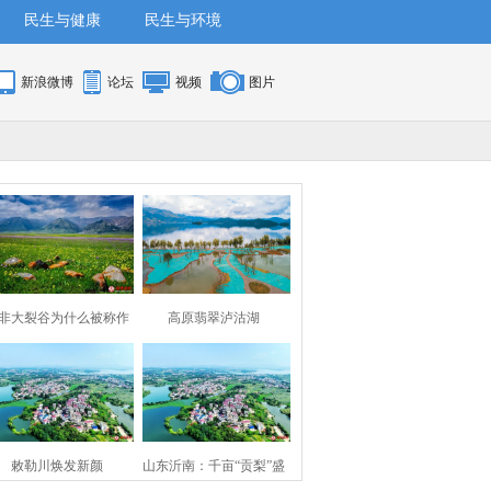
民生与健康
民生与环境
新浪微博
论坛
视频
图片
非大裂谷为什么被称作
高原翡翠泸沽湖
地球上*大的伤疤？
敕勒川焕发新颜
山东沂南：千亩“贡梨”盛