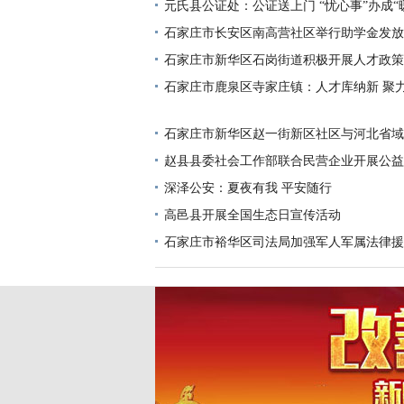
元氏县公证处：公证送上门 “忧心事”办成“
石家庄市长安区南高营社区举行助学金发放
石家庄市新华区石岗街道积极开展人才政策
石家庄市鹿泉区寺家庄镇：人才库纳新 聚
石家庄市新华区赵一街新区社区与河北省域
救援队联合成立联络处
赵县县委社会工作部联合民营企业开展公益
深泽公安：夏夜有我 平安随行
高邑县开展全国生态日宣传活动
石家庄市裕华区司法局加强军人军属法律援