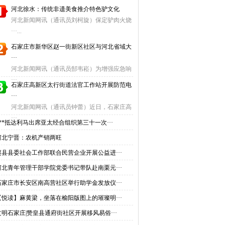
河北徐水：传统非遗美食推介特色驴文化
河北新闻网讯（通讯员刘柯旋）保定驴肉火烧
···...
石家庄市新华区赵一街新区社区与河北省域大
···
河北新闻网讯（通讯员郜韦崧）为增强应急响
···...
石家庄高新区太行街道法官工作站开展防范电
···
河北新闻网讯（通讯员钟蕾）近日，石家庄高
···...
***抵达利马出席亚太经合组织第三十一次···
河北宁晋：农机产销两旺
赵县县委社会工作部联合民营企业开展公益进···
河北青年管理干部学院党委书记带队赴南栗元···
石家庄市长安区南高营社区举行助学金发放仪···
【悦读】麻黄梁，坐落在榆阳版图上的璀璨明···
文明石家庄|赞皇县通府街社区开展移风易俗···