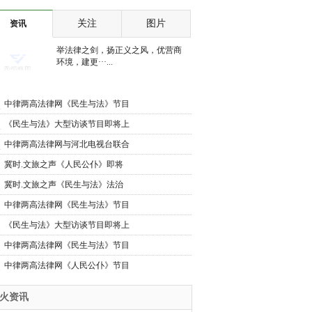
花迎客，如世外桃园
关注
图片
资讯
举法律之剑，扬正义之风，优营商
环境，建更···...
中律两高法律网《民生与法》节目
将在河北电视台上线
《民生与法》大型访谈节目即将上
线
中律两高法律网与河北电视台联合
推出《民生与法》大型访谈节目即
冀时.文旅之声《人民公仆》即将
将上线
上线
冀时.文旅之声《民生与法》法治
护航民生路 公平正义暖民心
中律两高法律网《民生与法》节目
将在河北电视台上线
《民生与法》大型访谈节目即将上
线
中律两高法律网《民生与法》节目
将在河北电视台上线
中律两高法律网《人民公仆》节目
将在河北电视台上线
*火资讯