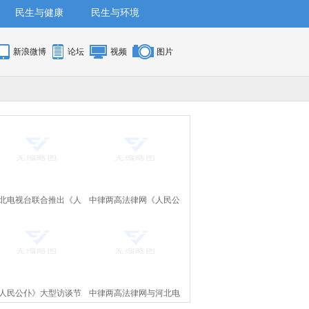
民生与健康
民生与环境
新浪微博
论坛
视频
图片
北电视台联合推出《人
中律两高法律网《人民公
公仆》大型访谈节目即
仆》节目将在河北电视台
将上线
上线
人民公仆》大型访谈节
中律两高法律网与河北电