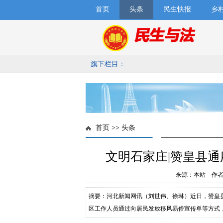
首页
头条
民生快报
乡
旗下栏目：
首页
>>
头条
文明石家庄|赞皇县
来源：本站 作者：
摘要：河北新闻网讯（刘世伟、徐琳）近日，赞皇
区工作人员通过向居民发放移风易俗宣传单等方式
盲目攀比，杜绝大操大办、铺张浪费，提倡破旧立