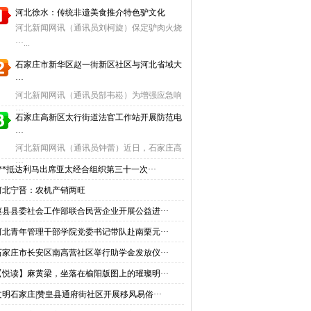
河北徐水：传统非遗美食推介特色驴文化
河北新闻网讯（通讯员刘柯旋）保定驴肉火烧
···...
石家庄市新华区赵一街新区社区与河北省域大
···
河北新闻网讯（通讯员郜韦崧）为增强应急响
···...
石家庄高新区太行街道法官工作站开展防范电
···
河北新闻网讯（通讯员钟蕾）近日，石家庄高
···...
***抵达利马出席亚太经合组织第三十一次···
河北宁晋：农机产销两旺
赵县县委社会工作部联合民营企业开展公益进···
河北青年管理干部学院党委书记带队赴南栗元···
石家庄市长安区南高营社区举行助学金发放仪···
【悦读】麻黄梁，坐落在榆阳版图上的璀璨明···
文明石家庄|赞皇县通府街社区开展移风易俗···