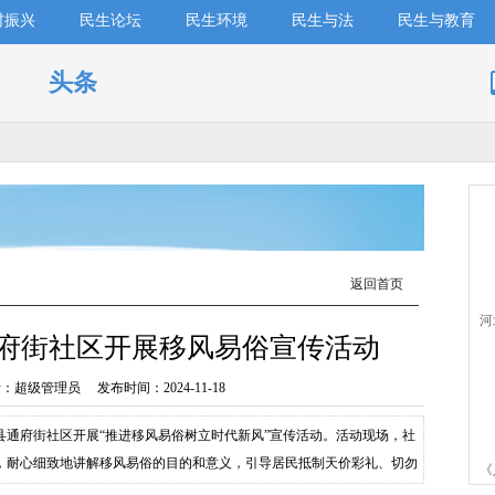
村振兴
民生论坛
民生环境
民生与法
民生与教育
头条
返回首页
河
通府街社区开展移风易俗宣传活动
民
超级管理员 发布时间：2024-11-18
县通府街社区开展“推进移风易俗树立时代新风”宣传活动。活动现场，社
，耐心细致地讲解移风易俗的目的和意义，引导居民抵制天价彩礼、切勿
《
新、厚养薄葬。下一步，赞皇县通府街社区将常