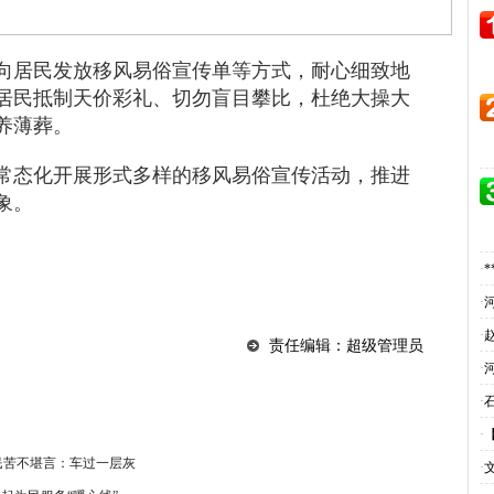
向居民发放移风易俗宣传单等方式，耐心细致地
居民抵制天价彩礼、切勿盲目攀比，杜绝大操大
养薄葬。
常态化开展形式多样的移风易俗宣传活动，推进
象。
·
·
·
责任编辑：超级管理员
·
·
·
民苦不堪言：车过一层灰
·