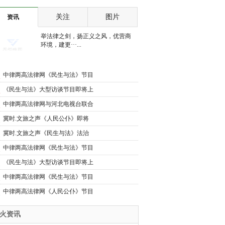
花迎客，如世外桃园
关注
图片
资讯
举法律之剑，扬正义之风，优营商
环境，建更···...
中律两高法律网《民生与法》节目
将在河北电视台上线
《民生与法》大型访谈节目即将上
线
中律两高法律网与河北电视台联合
推出《民生与法》大型访谈节目即
冀时.文旅之声《人民公仆》即将
将上线
上线
冀时.文旅之声《民生与法》法治
护航民生路 公平正义暖民心
中律两高法律网《民生与法》节目
将在河北电视台上线
《民生与法》大型访谈节目即将上
线
中律两高法律网《民生与法》节目
将在河北电视台上线
中律两高法律网《人民公仆》节目
将在河北电视台上线
*火资讯