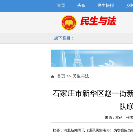
首页
头条
民生快报
乡
旗下栏目：
首页
>>
民生与法
石家庄市新华区赵一街
队
来源：本站 作者：
摘要：河北新闻网讯（通讯员郜韦崧）为增强应急