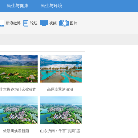
民生与健康
民生与环境
新浪微博
论坛
视频
图片
非大裂谷为什么被称作
高原翡翠泸沽湖
地球上*大的伤疤？
敕勒川焕发新颜
山东沂南：千亩“贡梨”盛