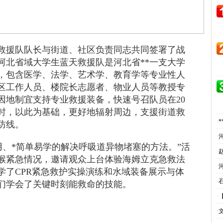
救援队队长与街道、社区负责同志共同签署了战
河北省域大学生蓝天救援队是河北省**一支大学
人，包含医学、法学、艺术学、教育学等专业性人
区工作人员、楼院长志愿者、物业人员等教授专
因地制宜支持专业救援装备，快速号召队员在20
时，以此为基础，更好地辐射周边，支援街道救
·
防线。
·
常用、*简单易学的解决呼吸道异物堵塞的方法。”活
·
喉紧急情况，邀请观众上台体验海姆立克急救法
·
学了CPR紧急救护实操演练和水域装备展示与体
·
们学会了关键时刻能救命的技能。
·
·