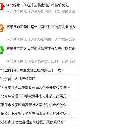
河北徐水：传统非遗美食推介特色驴文化
河北新闻网讯（通讯员刘柯旋）保定驴肉火烧
···...
石家庄市新华区赵一街新区社区与河北省域大
···
河北新闻网讯（通讯员郜韦崧）为增强应急响
···...
石家庄高新区太行街道法官工作站开展防范电
···
河北新闻网讯（通讯员钟蕾）近日，石家庄高
···...
***抵达利马出席亚太经合组织第三十一次···
河北宁晋：农机产销两旺
赵县县委社会工作部联合民营企业开展公益进···
河北青年管理干部学院党委书记带队赴南栗元···
石家庄市长安区南高营社区举行助学金发放仪···
【悦读】麻黄梁，坐落在榆阳版图上的璀璨明···
文明石家庄|赞皇县通府街社区开展移风易俗···