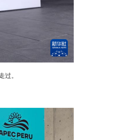
前走过。
。