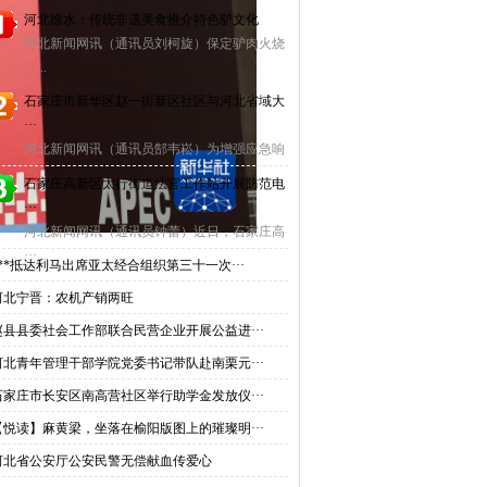
河北徐水：传统非遗美食推介特色驴文化
河北新闻网讯（通讯员刘柯旋）保定驴肉火烧
···...
石家庄市新华区赵一街新区社区与河北省域大
···
河北新闻网讯（通讯员郜韦崧）为增强应急响
···...
石家庄高新区太行街道法官工作站开展防范电
···
河北新闻网讯（通讯员钟蕾）近日，石家庄高
···...
***抵达利马出席亚太经合组织第三十一次···
河北宁晋：农机产销两旺
赵县县委社会工作部联合民营企业开展公益进···
。
河北青年管理干部学院党委书记带队赴南栗元···
石家庄市长安区南高营社区举行助学金发放仪···
【悦读】麻黄梁，坐落在榆阳版图上的璀璨明···
河北省公安厅公安民警无偿献血传爱心