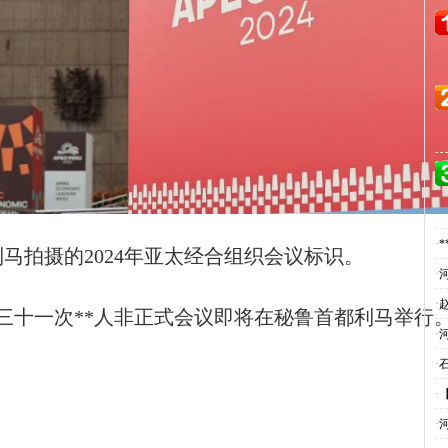
·
利马拍摄的2024年亚太经合组织会议标识。
·
·
第三十一次**人非正式会议即将在秘鲁首都利马举行
·
·
·
·