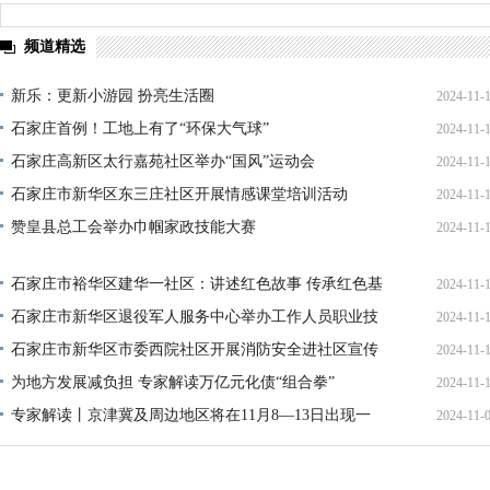
频道精选
新乐：更新小游园 扮亮生活圈
2024-11-
石家庄首例！工地上有了“环保大气球”
2024-11-
石家庄高新区太行嘉苑社区举办“国风”运动会
2024-11-
石家庄市新华区东三庄社区开展情感课堂培训活动
2024-11-
赞皇县总工会举办巾帼家政技能大赛
2024-11-
石家庄市裕华区建华一社区：讲述红色故事 传承红色基
2024-11-
因
石家庄市新华区退役军人服务中心举办工作人员职业技
2024-11-
能大赛
石家庄市新华区市委西院社区开展消防安全进社区宣传
2024-11-
活动
为地方发展减负担 专家解读万亿元化债“组合拳”
2024-11-
专家解读丨京津冀及周边地区将在11月8—13日出现一
2024-11-
次中至重度污染过程