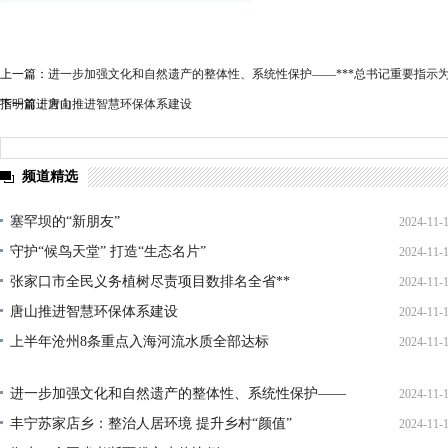
上一篇：
进一步加强文化和自然遗产的整体性、系统性保护——***总书记重要指示
指明前进方向
下一篇：
唐山推进智慧环保体系建设
频道精选
塞罕坝的“新朋友”
2024-11-
守护“候鸟天堂” 打造“生态名片”
2024-11-
张家口市全民义务植树尽责项目数排名全省**
2024-11-
唐山推进智慧环保体系建设
2024-11-
上半年沧州8条重点入海河流水质全部达标
2024-11-
进一步加强文化和自然遗产的整体性、系统性保护——
2024-11-
***总书记重要指示为加强文化和自然遗产保护传承利
丰宁苏家店乡：整治人居环境 提升乡村“颜值”
2024-11-