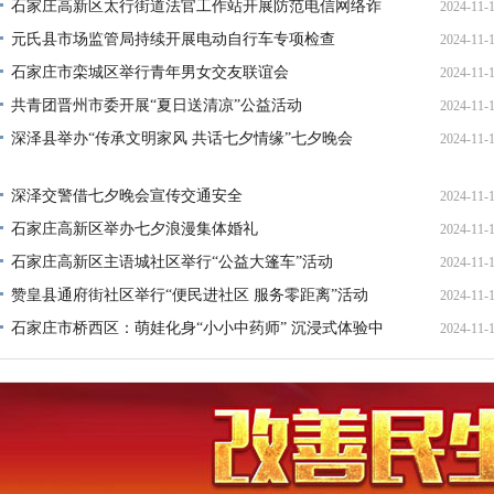
石家庄高新区太行街道法官工作站开展防范电信网络诈
2024-11-
骗系列普法活动
元氏县市场监管局持续开展电动自行车专项检查
2024-11-
石家庄市栾城区举行青年男女交友联谊会
2024-11-
共青团晋州市委开展“夏日送清凉”公益活动
2024-11-
深泽县举办“传承文明家风 共话七夕情缘”七夕晚会
2024-11-
深泽交警借七夕晚会宣传交通安全
2024-11-
石家庄高新区举办七夕浪漫集体婚礼
2024-11-
石家庄高新区主语城社区举行“公益大篷车”活动
2024-11-
赞皇县通府街社区举行“便民进社区 服务零距离”活动
2024-11-
石家庄市桥西区：萌娃化身“小小中药师” 沉浸式体验中
2024-11-
医药文化