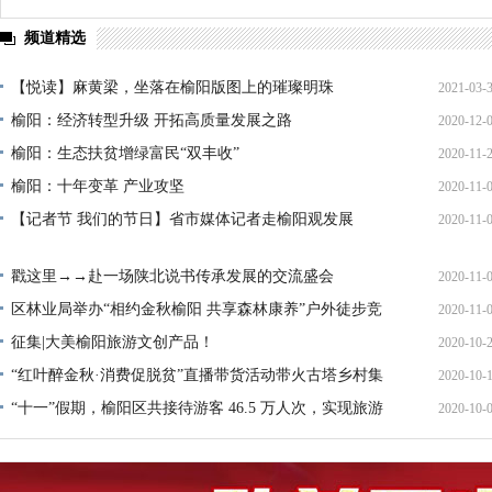
频道精选
【悦读】麻黄梁，坐落在榆阳版图上的璀璨明珠
2021-03-
榆阳：经济转型升级 开拓高质量发展之路
2020-12-
榆阳：生态扶贫增绿富民“双丰收”
2020-11-
榆阳：十年变革 产业攻坚
2020-11-
【记者节 我们的节日】省市媒体记者走榆阳观发展
2020-11-
戳这里→→赴一场陕北说书传承发展的交流盛会
2020-11-
区林业局举办“相约金秋榆阳 共享森林康养”户外徒步竞
2020-11-
赛活动
征集|大美榆阳旅游文创产品！
2020-10-
“红叶醉金秋·消费促脱贫”直播带货活动带火古塔乡村集
2020-10-
市
“十一”假期，榆阳区共接待游客 46.5 万人次，实现旅游
2020-10-
收入 1.74 亿元